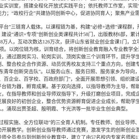
业实训室，搭建全程化开放式实践平台；依托教师工作室，实现
能力；“政校行企”共建协同创新中心，促进协同育人；聚焦产业
平台”三链育人载体。以课程链为基，构建“必修+选修”课程群，形
建设“通识+专项”创新创业类课程共计58门，出版教材6部，累计
.8万人，互动次数达126万次，获评山东省就业创业金课1门，立
余项。以岗位链为核，训育结合，将创新创业教育融入专业教学
段，通过跟岗实习、轮岗实训、顶岗实做三个训育环节，提升学
制、整合校企合作资源、动员优秀校友支持三个重点方向，创建
山东青年创新突击队”。以服务山东、服务日照、服务家乡为导向，
区、百企业、百学校、百政府部门”，全面开展思想引领、组织建
平台链为器，孵育成果。基于双向选择，以指导教师为主导，帮
业，在指导教师和创业导师双指导下，升级打磨创业项目，完成
发展良好的初创企业，整合优势资源孵育促进企业成长，帮助学
00人。涌现出贾圣超、殷明霞、卞光洪等一批毕业生创业典型。
全过程实施、全方位联动”的三全育人机制。专任教师、创业导师
动开展教学。创新创业指导教师通过竞赛，激发学生的创新创业
师全员参与到创新创业教育中，建立了由57名校内专家名师和1