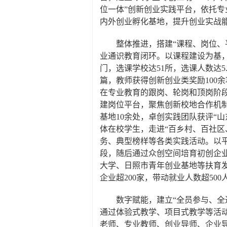
位一体”创新创业实践平台，依托专
内外创业孵化基地，提升创业实战
整体推进，搭建“课程、岗位、
业通识教育闭环。以课程建设为基，
门，选课学校达51所，选课人数达5
篇，教师获得创新创业类奖励100
在专业教育的跟岗、轮岗和顶岗阶
建岗位平台，聚焦创新校地合作机
基地10余处，卓创实践团队获评“
体在校学生，走进“百乡村、百社
务、典型榜样等各类实践活动。以
段，随后通过众创空间培育初创企
大学、日照市青年创业基地等扶育
企业超200家，带动就业人数超5
数字赋能，建立“全员参与、
通过体验式教学、项目式教学等活
老师、专业教师、创业导师、企业导