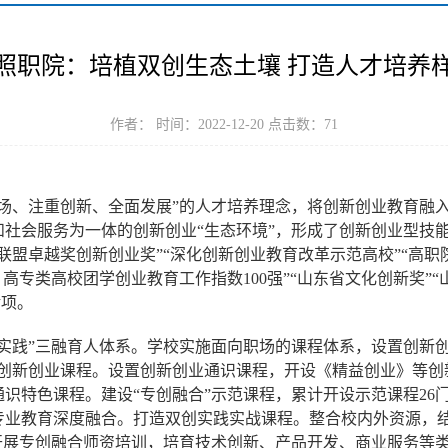
照职院：培植双创生态土壤 打造人才培养
作者： 时间：2022-12-20 点击数：
71
职场、注重创新、全面发展”的人才培养理念，将创新创业教育融
社会服务为一体的创新创业“生态环境”，形成了创新创业型技能
联盟卓越奖创新创业奖”“深化创新创业教育改革示范高校”“高职
、高专类高校团学创业教育工作指数100强”“山东省文化创新奖”“
余项。
实践”三融育人体系。学校实施面向职场的课程体系，设置创新
的创新创业课程。设置创新创业通识课程，开设《精益创业》等创新
识特色课程。建设“专创融合”示范课程，累计开设示范课程26门
专业教育深度融合。打造双创实践实战课程。整合校内外资源，
，开展专创融合师资培训，培育技术创新、产品开发、商业服务等