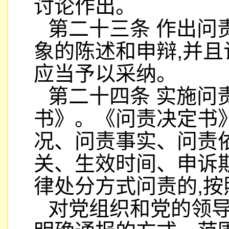
讨论作出。
第二十三条 作出问
象的陈述和申辩,并且
应当予以采纳。
第二十四条 实施问
书》。《问责决定书
况、问责事实、问责
关、生效时间、申诉
律处分方式问责的,
对党组织和党的领导