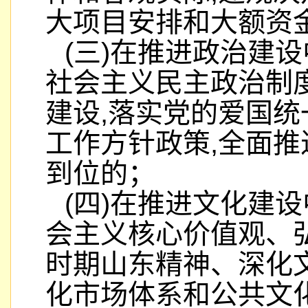
大项目安排和大额资
(三)在推进政治建
社会主义民主政治制
建设,落实党的爱国
工作方针政策,全面
到位的；
(四)在推进文化建
会主义核心价值观、
时期山东精神、深化
化市场体系和公共文