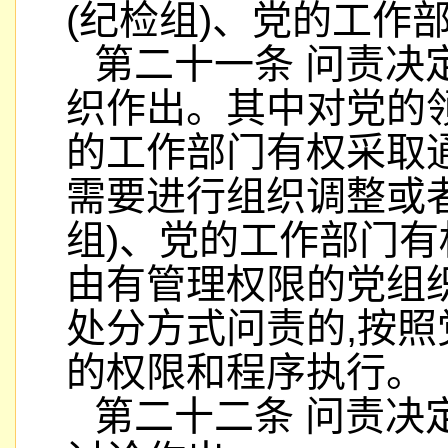
(纪检组)、党的工作
第二十一条 问责决
织作出。其中对党的领
的工作部门有权采取
需要进行组织调整或者
组)、党的工作部门有
由有管理权限的党组
处分方式问责的,按
的权限和程序执行。
第二十二条 问责决