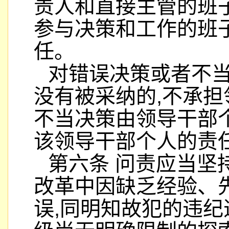
责人和直接主管的班
参与决策和工作的班
任。
对错误决策或者不
没有被采纳的,不承
不当决策由领导干部
该领导干部个人的责
第六条 问责应当坚持
改革中因缺乏经验、
误,同明知故犯的违