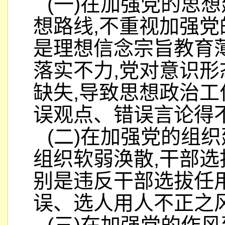
(一)在加强党的思
想路线,不重视加强党
是理想信念宗旨教育
落实不力,党对意识
缺失,导致思想政治工
误观点、错误言论得
(二)在加强党的组织
组织软弱涣散,干部选
别是违反干部选拔任
误、选人用人不正之