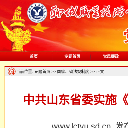
首页
专题首页
党风廉政
当前位置:
专题首页
>>
国家、省法规制度
>> 正文
中共山东省委实施
www.lctvu.sd.cn