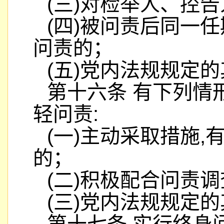
(三)对检举人、控
(四)被问责后同一
问责的；
(五)党内法规规定
第十六条 有下列情
轻问责:
(一)主动采取措施
的；
(二)积极配合问责
(三)党内法规规定