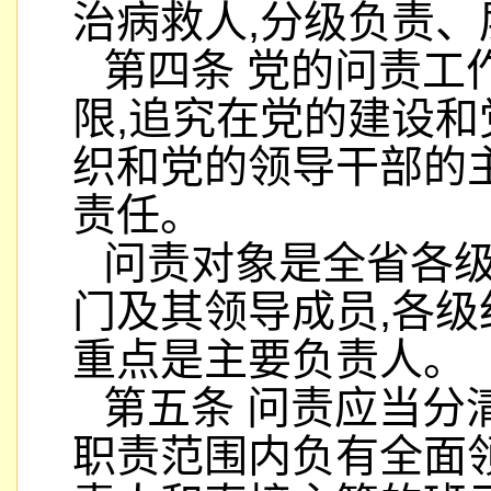
治病救人,分级负责
第四条 党的问责工
限,追究在党的建设
织和党的领导干部的
责任。
问责对象是全省各级
门及其领导成员,各级
重点是主要负责人。
第五条 问责应当分
职责范围内负有全面