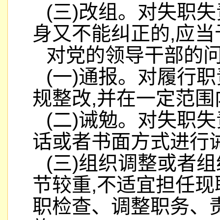
(三)改组。对失职
身又不能纠正的,应当
对党的领导干部的问
(一)通报。对履行职
规整改,并在一定范围
(二)诫勉。对失职
话或者书面方式进行
(三)组织调整或者
节较重,不适宜担任现
职检查、调整职务、