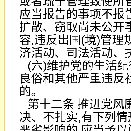
或者疏于管理致使所
应当报告的事项不报
扩散、窃取尚未公开
容,违反出国(境)管
济活动、司法活动、
(六)维护党的生活
良俗和其他严重违反
的。
第十二条 推进党风
决、不扎实,有下列情
恶劣影响的,应当予以