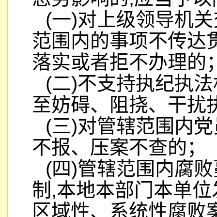
(一)对上级领导机
范围内的事项不传达
落实或者拒不办理的
(二)不支持执纪执
至妨碍、阻挠、干扰
(三)对管辖范围内
不报、压案不查的；
(四)管辖范围内腐
制,本地本部门本单位
区域性、系统性腐败