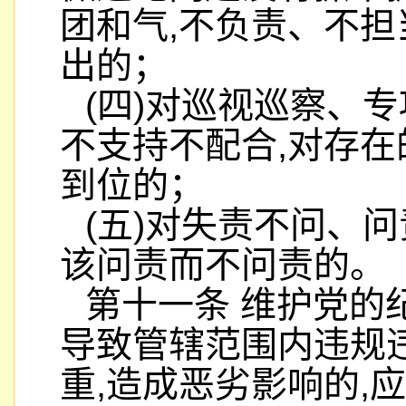
团和气,不负责、不担
出的；
(四)对巡视巡察、
不支持不配合,对存
到位的；
(五)对失责不问、
该问责而不问责的。
第十一条 维护党的
导致管辖范围内违规
重,造成恶劣影响的,