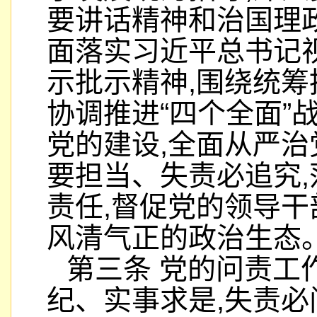
要讲话精神和治国理
面落实习近平总书记
示批示精神,围绕统筹
协调推进“四个全面”
党的建设,全面从严治
要担当、失责必追究
责任,督促党的领导干
风清气正的政治生态
第三条 党的问责工
纪、实事求是,失责必