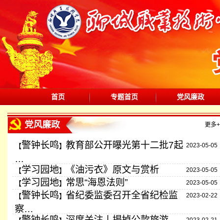
首页
专题首页
党风廉政
党风廉政
更多+
警钟长鸣
教育部公开曝光第十二批7起
【
】
2023-05-05
…
学习园地
《油污衣》原文与赏析
【
】
2023-05-05
学习园地
常思“海恩法则”
【
】
2023-05-05
警钟长鸣
省纪委监委召开全省纪检监
【
】
2023-02-22
察…
警钟长鸣
深度关注丨揭掉公款旅游