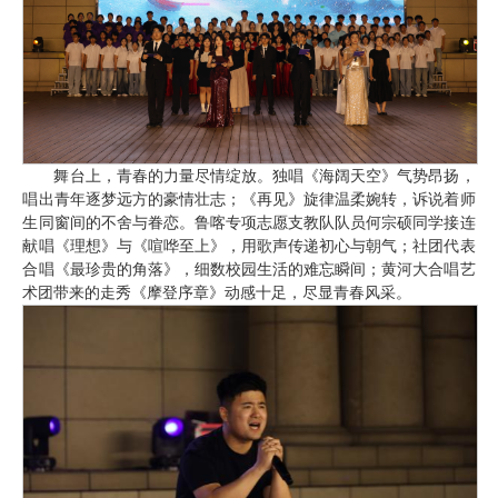
舞台上，青春的力量尽情绽放。独唱《海阔天空》气势昂扬，
唱出青年逐梦远方的豪情壮志；《再见》旋律温柔婉转，诉说着师
生同窗间的不舍与眷恋。鲁喀专项志愿支教队队员何宗硕同学接连
献唱《理想》与《喧哗至上》，用歌声传递初心与朝气；社团代表
合唱《最珍贵的角落》，细数校园生活的难忘瞬间；黄河大合唱艺
术团带来的走秀《摩登序章》动感十足，尽显青春风采。