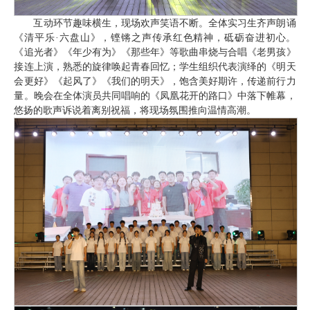
互动环节趣味横生，现场欢声笑语不断。全体实习生齐声朗诵
《清平乐·六盘山》，铿锵之声传承红色精神，砥砺奋进初心。
《追光者》《年少有为》《那些年》等歌曲串烧与合唱《老男孩》
接连上演，熟悉的旋律唤起青春回忆；学生组织代表演绎的《明天
会更好》《起风了》《我们的明天》，饱含美好期许，传递前行力
量。晚会在全体演员共同唱响的《凤凰花开的路口》中落下帷幕，
悠扬的歌声诉说着离别祝福，将现场氛围推向温情高潮。