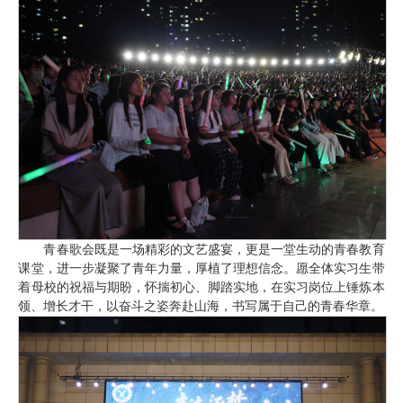
青春歌会既是一场精彩的文艺盛宴，更是一堂生动的青春教育
课堂，进一步凝聚了青年力量，厚植了理想信念。愿全体实习生带
着母校的祝福与期盼，怀揣初心、脚踏实地，在实习岗位上锤炼本
领、增长才干，以奋斗之姿奔赴山海，书写属于自己的青春华章。