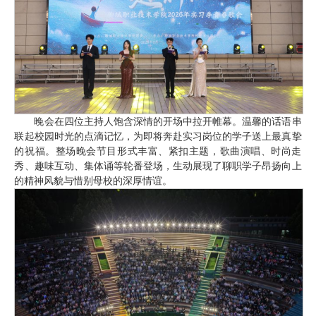
晚会在四位主持人饱含深情的开场中拉开帷幕。温馨的话语串
联起校园时光的点滴记忆，为即将奔赴实习岗位的学子送上最真挚
的祝福。整场晚会节目形式丰富、紧扣主题，歌曲演唱、时尚走
秀、趣味互动、集体诵等轮番登场，生动展现了聊职学子昂扬向上
的精神风貌与惜别母校的深厚情谊。