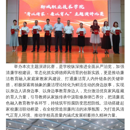
举办本次主题演讲比赛，是学校纵深推进全面从严治党，加强
清廉学校建设、常态化抓实师德师风培育的创新实践，更是推动廉
洁教育融入家庭家教家风建设、打通廉洁育人内外链条的关键举
措，积极探索将抽象的廉洁理论转化为鲜活生动的身边故事，实现
以身边人讲身边事、以身边事教育身边人，充分激活优良家风蕴藏
的育人力量，引导教师从家族传承中汲取修身律己养分，把清廉底
色融入教育教学各环节，持续筑牢拒腐防变思想防线。活动搭建起
家校廉洁联动桥梁，在全校营造崇廉尚洁的浓厚氛围，为打造风清
气正育人环境、推动学校高质量内涵式发展积蓄持久精神力量。