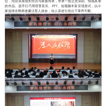
位，结合亲身成长经历与家族传承，带来一批立意深刻、情感真挚
的作品。选手们巧用背景音乐、PPT、短视频丰富呈现形式，以小
家温情诠释师者廉洁育人使命，动人讲述引得台下掌声不断。