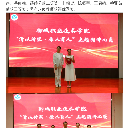
燕、岳红梅、薛静分获二等奖；卜相贺、陈振宇、王启萌、柳亚茹
荣获三等奖；另有八位教师获评优秀奖。