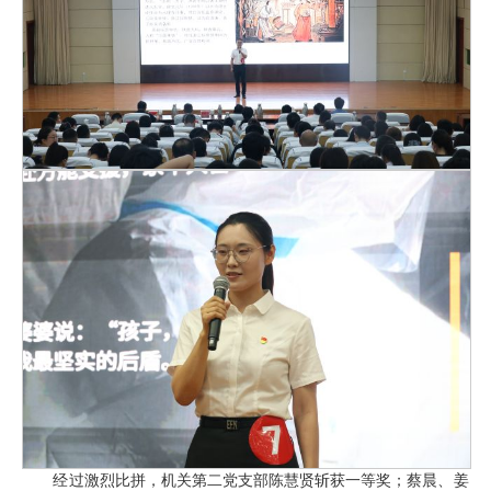
经过激烈比拼，机关第二党支部陈慧贤斩获一等奖；蔡晨、姜