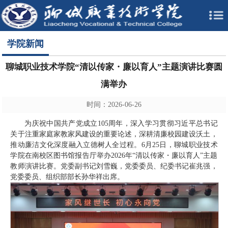
学院新闻
聊城职业技术学院“清以传家・廉以育人”主题演讲比赛圆
满举办
时间：2026-06-26
为庆祝中国共产党成立105周年，深入学习贯彻习近平总书记
关于注重家庭家教家风建设的重要论述，深耕清廉校园建设沃土，
推动廉洁文化深度融入立德树人全过程。6月25日，聊城职业技术
学院在南校区图书馆报告厅举办2026年“清以传家・廉以育人”主题
教师演讲比赛。党委副书记刘雪巍，党委委员、纪委书记崔兆强，
党委委员、组织部部长孙华祥出席。