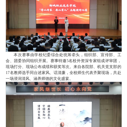
本次赛事由学校纪委综合处统筹牵头，组织部、宣传部、工
会、团委协同组织开展。赛事特邀5名校外资深专家组成评审团，
现场打分、现场公布成绩和获奖等次。来自各院部、机关党支部的
17名教师选手同台述家风、话清廉，全校师生代表齐聚现场，共赴
一场浸润清风、涵养师德的文化盛宴。