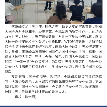
李继峰立足世界之变、时代之变、历史之变的宏观背景，剖析
大国关系对全球和平、经济复苏、全球治理的决定性作用。他结合
两次世界大战伤亡、财产损失数据，对比当下地缘冲突现状，阐明
大国合作是守护和平的关键；依托IMF、WTO经济数据，讲解贸易
保护主义冲击全球产业链的现实，阐释大国协调对世界经济复苏的
动力价值。李继峰系统阐释中国特色大国外交核心主张，指出中国
倡导大国带头平等、守法、合作、诚信，以四大全球倡议、国际调
解院、“一带一路”合作等实践，为动荡世界注入确定性。他结合经
贸专业人才培养目标勉励学生，学好专业知识，理性看待国际经贸
博弈。
互动环节，同学们围绕中欧贸易、全球供应链等问题踊跃提
问。大家纷纷表示，本次课程打通国际形势与经贸专业知识，更加
清晰认识中国外交的大国担当，今后将立足专业学习，胸怀家国、
放眼世界，争做服务对外开放的青年人才。
（审校：徐光明）